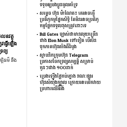
ទទូចឲ្យបងប្អូនចូលគាំទ្រ
សម្តេច ហ៊ុន ម៉ាណែត៖ គេអាចធ្វើ
ប្រតិភូកម្មផ្នែកសិទ្ធិ តែមិនអាចប្រតិភូ
កម្មផ្នែកទទួលខុសត្រូវនោះទេ
Bill Gates ច្បាស់ជាមានលុយច្រើន
ចលនវត្ថុ
ជាង Elon Musk ទៅទៀត បើសិន
ូវធ្វើឡើង
ទុកភាគហ៊ុនតាំងពីដំបូង
រព្យ
ស្ថាបនិកក្រុមហ៊ុន Telegram
្តិធម៌ នឹង
ប្រកាសចែកទ្រព្យសម្បត្តិ សម្រាប់
កូនៗជាង ១០០នាក់
ប្រេងឡើងថ្លៃកប់ក្ដោង ខណៈផ្សារ
ហ៊ុនសំយ៉ុងក្បាល ក្រោយអាមេរិកវាយ
ប្រហារលើអ៊ីរ៉ង់