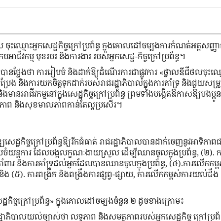
 ចុះឈ្មោះអ្នកសេដ្ឋកិច្ចក្រៅប្រព័ន្ធ ក្នុងគោលដៅចម្បងការកំណត់អត្តសញ្ញ
កបអាជីវកម្ម មុខរបរ និងការងារ របស់អ្នកសេដ្ឋ-កិច្ចក្រៅប្រព័ន្ធ។
ណែត បានថ្លែងថា ការរៀបចំ និងដាក់ឱ្យដំណើរការជាផ្លូវការ «ថ្នាលឌីជីថលចុះឈ្
ប្រឹងប្រែង និងការយកចិត្តទុកដាក់របស់រាជរដ្ឋាភិបាលក្នុងការគាំទ្រ និងជួយសម្
មានអាជីវកម្មនៅក្នុងសេដ្ឋកិច្ចក្រៅប្រព័ន្ធ ព្រមទាំងបង្កើតឱកាសឱ្យបងប្អូ
ិតជីវភាព និងសុខមាលភាពកាន់តែល្អប្រសើរ។
េដ្ឋកិច្ច​ក្រៅ​ប្រព័ន្ធឱ្យរីកធំធាត់ រាជរដ្ឋាភិបាលបានដាក់​ចេញ​នូវអាទិភាពជ
ចំយន្តការ ដែលបង្កលក្ខណៈងាយស្រួល ដើម្បីឈានចូល​ក្នុង​ប្រព័ន្ធ, (២). ក
ពារ និងការគាំទ្រដល់អ្នកដែលបានឈានចូលក្នុងប្រព័ន្ធ, (៤).ការលើកកម្ព
 និង (៥). ការពង្រីក និងពង្រឹងការផ្សព្វ-ផ្សាយ, ការលើកកម្ពស់​ការយល់ដឹង
េដ្ឋកិច្ចក្រៅប្រព័ន្ធ» ក្នុងគោលដៅចម្បងចំនួន ២ ដូចខាងក្រោម៖
រដ្ឋាភិបាលយល់ច្បាស់ថា លទ្ធភាព និងសមត្ថភាពរបស់អ្នកសេដ្ឋកិច្ច ក្រៅប្រព