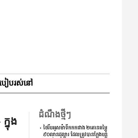
របៀបរស់នៅ
ដំណឹងថ្មីៗ
ក្នុង
ថៃរឹបអូសម៉ាទឹកកកជាង ២តោនតម្លៃ
៩០លានដុល្លារ ដែលត្រូវបានក្លែងបន្លំ