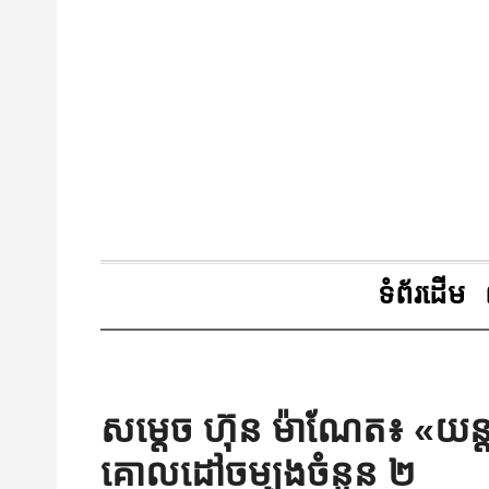
ទំព័រដើម
សម្តេច ហ៊ុន ម៉ាណែត៖ «យន្តការ
គោលដៅចម្បងចំនួន ២