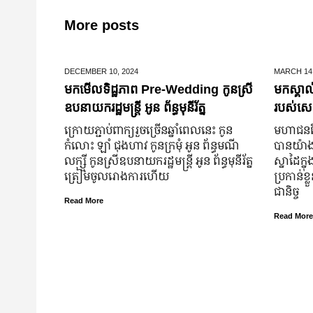
More posts
DECEMBER 10,
2024
MARCH 14
មកមើលទិដ្ឋភាព Pre-Wedding កូនស្រី
មកស្គាល
ឧបនាយករដ្ឋមន្រ្តី អូន ព័ន្ធមុនីរ័ត្ន
របស់សេដ
ក្រោយ​ភ្ជាប់​ពាក្យ​រួច​ច្រើន​ឆ្នាំ​ពេលនេះ កូន
មហាជន​ពិ
កំលោះ ឡាំ ជុងហាវ កូនក្រមុំ អូន ព័ន្ធមណី
បាន​យ៉ាង​ច
លក្ស្មី កូនស្រី​ឧបនាយករដ្ឋមន្ត្រី អូន ព័ន្ធមុនីរ័ត្ន
ស្នាដៃ​ក្ន
ត្រៀម​ចូល​រោងការ​ហើយ
ប្រកាន់​ខ
ជានិច្ច
Read More
Read More