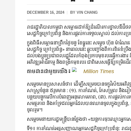
DECEMBER 16, 2024
BY
VIN CHANG
រាជរដ្ឋាភិបាលកម្ពុជា សម្ពោធដាក់ឱ្យដំណើរការថ្នាលឌីជីថល
សេដ្ឋកិច្ចក្រៅប្រព័ន្ធ និងការផ្តល់ការទទួលស្គាល់ ដល់ការប្រ
ក្នុងពិធីសម្ពោធនាព្រឹកថ្ងៃចន្ទ ខែធ្នូនេះ សម្តេច ហ៊ុន ម៉ា
សេដ្ឋកិច្ច ក្រៅប្រព័ន្ធ» នាពេលនេះ ឆ្លុះបញ្ចាំងពីការខិតខំ
ដល់បងប្អូនប្រជាពលរដ្ឋដែលកំពុងប្រកបមុខរបរធ្វើការងារ និង
អភិវឌ្ឍអាជីវកម្ម និងពង្រីកមុខរបរ ជាពិសេសធ្វើឱ្យកម្រ
តាមដានជាមួយយើង៖
Million Times
សម្តេចមានប្រសាសន៍ថា៖ ដើម្បីសម្រេច​បាន​ចក្ខុ​វិស័យអភិវឌ្ឍស
សាស្រ្តចំនួន ៥រួមមាន : (១). ការកំណត់, កែសម្រួល និងរៀប
បន្ថយបន្ទុកលើការបំពេញអនុលោមភាព, (៣). ការផ្តល់ការគាំ
សមត្ថភាព និងគាំទ្រដល់អ្នកដែលបានឈាន​ចូលក្នុង​ប្រព័ន្ធ,
ចូលរួម។
សម្តេចមនាយករដ្ឋមន្រ្តីបានថ្លែងថា «យន្តការចុះឈ្មោះអ្នកស
ទី១៖ ការកំណត់អត្តសញ្ញាណអ្នកសេដ្ឋកិច្ចក្រៅប្រព័ន្ធ: រាជ