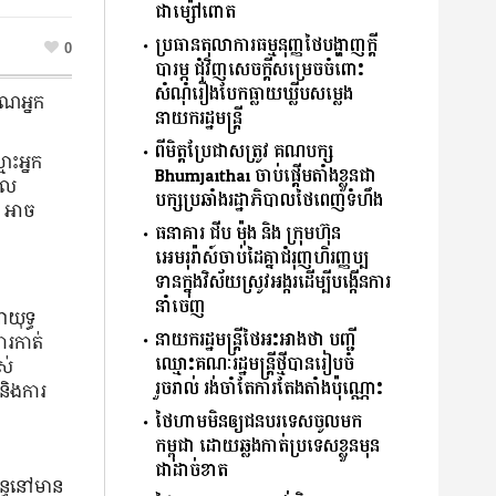
ជាម្ស៉ៅពោត
ប្រធានតុលាការធម្មនុញ្ញថៃបង្ហាញក្ដី
0
បារម្ភ ជុំវិញសេចក្ដីសម្រេចចំពោះ
សំណុំរឿងបែកធ្លាយឃ្លីបសម្លេង
ាណអ្នក
នាយករដ្ឋមន្ត្រី
ពីមិត្តប្រែជាសត្រូវ គណបក្ស
មោះអ្នក
Bhumjaithai ចាប់ផ្ដើមតាំងខ្លួនជា
រួល
បក្សប្រឆាំងរដ្ឋាភិបាលថៃពេញទំហឹង
ន អាច
ធនាគារ​ ជីប ម៉ុង និង ក្រុមហ៊ុន
អេមរុរ៉ាស៍ចាប់ដៃគ្នាជំរុញហិរញ្ញប្ប
ទានក្នុងវិស័យស្រូវអង្ករដើម្បីបង្កើន​ការ
នាំចេញ
ាយុទ្ធ
នាយករដ្ឋមន្ត្រីថៃអះអាងថា បញ្ជី
ារកាត់
ឈ្មោះគណៈរដ្ឋមន្ត្រីថ្មីបានរៀបចំ
ស់
រួចរាល់ រង់ចាំតែការតែងតាំងប៉ុណ្ណោះ
 និងការ
ថៃហាមមិនឲ្យជនបរទេសចូលមក
កម្ពុជា ដោយឆ្លងកាត់ប្រទេសខ្លួនមុន
ជាដាច់ខាត
័ន្ធនៅមាន