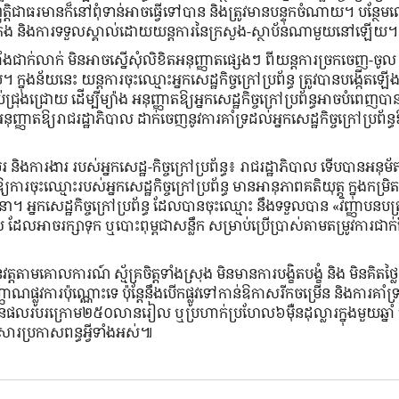
ិ​ជាធរមានក៏នៅពុំទាន់អាចធ្វើទៅបាន និងត្រូវមានបន្ទុកចំណាយ។ បន្ថែមល
ារគ្រប់គ្រង និងការទទួលស្គាល់ដោយយន្តការនៃក្រសួង-ស្ថាប័នណាមួយនៅឡើយ។
មានទីតាំងជាក់លាក់ មិនអាចស្នើសុំលិខិតអនុញ្ញាតផ្សេងៗ ពីយន្តការច្រកចេញ-ចូ
ុងន័យនេះ យន្តការចុះឈ្មោះអ្នកសេដ្ឋកិច្ចក្រៅប្រព័ន្ធ ត្រូវបានបង្កើត​ឡើង
្រុងជ្រោយ ដើម្បីម្យ៉ាង អនុញ្ញាតឱ្យអ្នកសេដ្ឋកិច្ចក្រៅប្រព័ន្ធអាចបំពេ
ាតឱ្យរាជរដ្ឋាភិបាល ដាក់ចេញនូវការគាំទ្រដល់អ្នកសេដ្ឋកិច្ចក្រៅប្រព័ន្ធឱ
 និងការងារ របស់អ្នកសេដ្ឋ-កិច្ចក្រៅប្រព័ន្ធ៖ រាជរដ្ឋាភិបាល ទើបបានអនុម័
ម្បីឱ្យការចុះឈ្មោះរបស់អ្នកសេដ្ឋកិច្ចក្រៅប្រព័ន្ធ មានអានុភាពគតិយុត្ត ក្នុងកម
។ អ្នកសេដ្ឋកិច្ចក្រៅប្រព័ន្ធ ដែលបានចុះឈ្មោះ នឹងទទួលបាន «វិញ្ញាបនបត្
ជីថល ដែលអាចរក្សាទុក ឬបោះពុម្ពជាសន្លឹក សម្រាប់ប្រើប្រាស់តាមតម្រូវការជាក
ត្តតាមគោលការណ៍ ស្ម័គ្រចិត្តទាំងស្រុង មិនមានការ​បង្ខិត​បង្ខំ និង មិនគិតថ្លៃអ
ាណផ្លូវការប៉ុណ្ណោះទេ ប៉ុន្តែនឹងបើកផ្លូវទៅកាន់ឱកាសរីកចម្រើន និងការគាំទ
ែលមានផលរបរក្រោម២៥០លានរៀល ឬប្រហាក់ប្រហែល៦ម៉ឺនដុល្លារក្នុងមួយឆ្នាំ
ឯកសារប្រកាសពន្ធអ្វីទាំងអស់៕