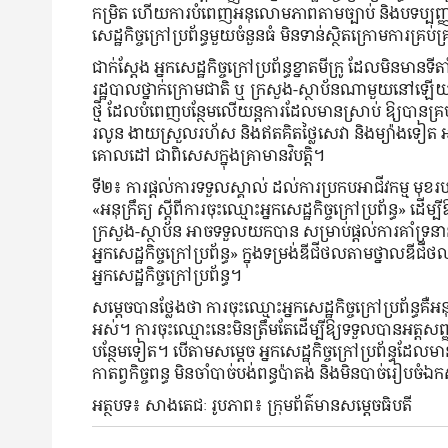
កម្រិត ហើយការបំពេញអនុលោមភាពតាមច្បាប់ និងបទប្បញ្ញត្ត
សេដ្ឋកិច្ចក្រៅប្រព័ន្ធមួយចំនួនធំ មិនទាន់ស្ថិតក្រោមក
ជាក់ស្តែង អ្នកសេដ្ឋកិច្ចក្រៅប្រព័ន្ធខ្នាតមីក្រូ ដែលមិន
រដ្ឋបាលថ្នាក់ក្រោមជាតិ ឬ ក្រសួង-ស្ថាប័នណាមួយនៅឡើយ។ ក្ន
ថ្មី ដែលបំពេញបន្ថែមលើយន្តការដែលមានស្រាប់ ឱ្យបានគ្រប់ជ
រលូន ងាយស្រួលរហ័ស និងឥតគិតថ្លៃសេវា និងម្យ៉ាងទៀត អនុញ្ញ
គោលដៅ ជាពិសេសក្នុងគ្រាមានវិបត្តិ។
ទី២៖ ការផ្តល់ការទទួលស្គាល់ ដល់ការប្រកបអាជីវកម្ម មុខរបរ
«អនុក្រឹត្យ ស្តីពីការចុះឈ្មោះអ្នកសេដ្ឋកិច្ចក្រៅប្រព័ន្ធ» ដើ
ក្រសួង-ស្ថាប័ន អាចទទួលយកបាន សម្រាប់ផ្តល់ការគាំទ្រនានា
អ្នកសេដ្ឋកិច្ចក្រៅប្រព័ន្ធ» ក្នុងទម្រង់ឌីជីថលតាមថ្នាលឌី
អ្នកសេដ្ឋកិច្ចក្រៅប្រព័ន្ធ។
សម្តេចបានថ្លែងថា ការចុះឈ្មោះអ្នកសេដ្ឋកិច្ចក្រៅប្រព័ន្ធគឺអនុវ
អស់។ ការចុះឈ្មោះនេះ​មិនត្រឹមតែដើម្បីឱ្យទទួលបានអត្តសញ្ញ
បន្ថែមទៀត។ បើតាមសម្តេច អ្នកសេដ្ឋកិច្ចក្រៅប្រព័ន្ធ​ដ
កាតព្វកិច្ចពន្ធ មិនចាំបាច់បង់ពន្ធប៉ាតង់ និងមិនបាច់រៀបចំ
អត្ថបទ៖ សាងតេជៈ រូបភាព៖ ក្រុមព័ត៌មានសម្តេចធិបតី