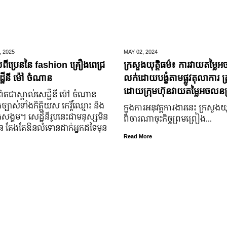
,
2025
MAY 02,
2024
់ពីប្រេននៃ​ fashion គ្រឿងពេជ្រ
ក្រសួងយុត្តិធម៌៖ ការវាយតម្លៃអ
្ឋីនី ម៉ៅ ចំណាន
លក់ដោយបង្ខំតាមផ្លូវតុលាការ ត្រ
ដោយក្រុមហ៊ុនវាយតម្លៃអចលនទ្
តជា​ស្គាល់​សេដ្ឋី​នី ម៉ៅ ចំណាន
្បាស់​ទាំង​កិត្តិយស កេរ្តិ៍ឈ្មោះ និង​
ក្នុងការអនុវត្តការងារនេះ ក្រសួងយុត
ុង​សង្គម។ សេដ្ឋី​នី​រូប​នេះ​ជា​មនុស្ស​មិន​
ពិចារណាចុះកិច្ចព្រមព្រៀង...
្លួន តែងតែ​ឱនលំទោន​ដាក់​អ្នក​ដទៃ​មុន​
Read More