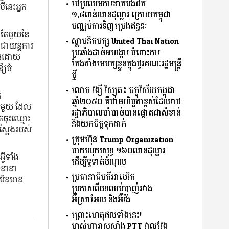
ថៃប្រឈមការខាតបង់ជិត
ើនេះអ្នក
១,៥ពាន់លានដុល្លារ ក្រោយកម្ពុជា
បញ្ឈប់ការទិញប្រេងឥន្ធនៈ
ល តែមួយនៃ
ស្ថាបនិកបក្ស United Thai Nation
​​ជាយន្តការ
ប្រឆាំងដាច់អហង្ការ ចំពោះការ
ញបានដោយ
តែងតាំងមេបក្សខ្លួនក្នុងជួរគណៈរដ្ឋមន្ត្រី
្យចំ
ថ្មី
លោក វង្សី វិស្សុត៖ ចក្ខុវិស័យកម្ពុជា
ត
ឆ្នាំ២០៥០ គឺជាមហិច្ឆតាខ្ពស់ដែលរាជ
្រិតមួយ ដែល
រដ្ឋាភិបាលចាំបាច់បានផ្ដោតជាសំខាន់
រចុះឈ្មោះ
និងយកចិត្ដទុកដាក់
់ស្តែងរបស់
ក្រុមហ៊ុន Trump Organization
ចាយលុយសុទ្ធ ១៦០លានដុល្លារ
្វីទាំង
ដើម្បីទូទាត់បំណុល
្រនានា
ប្រធានាធិបតីអាមេរិក
 មិនមាន
ប្រកាសពីបទឈប់បាញ់រវាង
អ៊ីស្រាអែល និងអ៊ីរ៉ង់
ព្រោះហេតុផលទាំងនេះ!
ម្ចាស់ហ្គារាសសាំង PTT វាលវែង