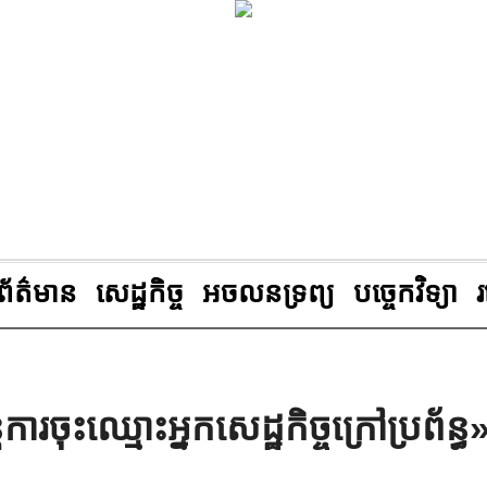
ព័ត៌មាន
សេដ្ឋកិច្ច
អចលនទ្រព្យ
បច្ចេកវិទ្យា
ចុះឈ្មោះអ្នកសេដ្ឋកិច្ចក្រៅប្រព័ន្ធ» 