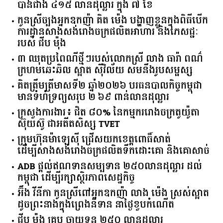
បានជាង ៤១៥ លានដុល្លារ ក្នុង ៧ ខែ
កូនស្រីច្បងអ្នកឧកញ៉ា គិត ម៉េង បង្ហាញខ្លួនក្នុងពិធីបើក
ការដ្ឋានសាងសង់រោងចក្រផលិតអាហារ និងភេសជ្ជៈ
របស់ ជីប ម៉ុង
៣ ឈុតប្រពៃណីថ្មីៗរបស់លោកស្រី លាង ធារ៉ា ពណ៌
ក្រហមឆេះឆិល ស្អាត ​ស៊ីវិល័យ សមនឹងរូបសម្ផស្ស
គិត​ត្រឹមត្រីមាស​ទី​២​ ​ឆ្នាំ​២០២៦​ បរធន​បាលកិច្ច​កម្ពុជា​ ​
មាន​ទំហំ​ទ្រព្យ​សរុប​ ​២.៦៩​ ​ពាន់លាន​ដុល្លារ​
ក្រសួង​ការងារ​៖ ​ជិត​ ​៨០​% ​នៃ​កម្មករ​រោងចក្រ​តូយ៉ូតា ​
ស៊ុយ​ស៊ូ ​ជា​អតីត​សិស្ស​ ​TVET​
ក្រុមហ៊ុន​ម៉ាឡេស៊ី ជ្រើសយកខេត្ដពោធិ៍សាត់
ដើម្បីសាងសង់រោងចក្រផលិតទឹកដោះគោ និងគោសាច់
ADB ផ្តល់ឥណទានសម្បទាន ២៥០លានដុល្លារ ដល់
កម្ពុជា ដើម្បីរក្សាស្ថិរភាពសេដ្ឋកិច្ច
អ៊ឹង វីនីកា កូនស្រីពៅអ្នកឧកញ៉ា លាង ម៉េង ស្រស់ស្អាត
ដូចព្រះនាងក្នុងព្រេងនិទាន នាថ្ងៃខួបកំណើត
ជីប ម៉ុង គ្រុប ចាយទុន ២៥០ លានដុល្លារ