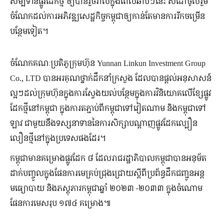
សម្បទាន​ផ្លូវដែក​ថ្មី ឲ្យ​បាន​រួចរាល់​ក្នុង​ពេល​ឆាប់​ៗ​នេះ សំដៅ​ចូលរួម​
ចំណែក​ដល់​ការ​អភិវឌ្ឍ​សេដ្ឋកិច្ច​កម្ពុជា​ឲ្យ​កាន់តែ​មាន​ការ​រីកចម្រើន​
បន្ថែម​ទៀត។
ចំណែក​គណៈប្រតិភូ​ក្រុមហ៊ុន Yunnan Linkun Investment Group
Co., LTD បាន​អរគុណ​ថ្នាក់​ដឹក​នាំ​ក្រសួង ដែល​បាន​ផ្ដល់​អនុសាសន៍​
ល្អ​ៗ​ដល់​ក្រុមហ៊ុន​ក្នុង​ការ​ស្វែង​យល់​បន្ថែម​ក្នុង​ការ​វិនិយោគ​លើ​ខ្សែ​ផ្លូវ
ដែក​ថ្មី​នៅ​កម្ពុជា ក្នុង​ការ​តភ្ជាប់​ពី​កម្ពុជា​ទៅ​វៀតណាម និង​កម្ពុជា​ទៅ​
ឡាវ ជាមួយ​នឹង​ទស្សនាទាន​នៃ​ការ​សិក្សា​បណ្ដាញ​ផ្លូវដែក​ល្បឿន​
លឿន​ថ្មី​នៅ​ក្នុង​ប្រទេស​ផងដែរ។
កម្ពុជា​មាន​គម្រោង​ផ្លូវ​ដែក ៨ ដែល​រាជរដ្ឋាភិបាល​កម្ពុជា​បាន​អនុម័ត​
ដាក់​បញ្ចូល​ក្នុង​ផែនការ​មេ​គ្រប់​ជ្រុងជ្រោយ​ស្ដី​ពី​ប្រព័ន្ធ​ដឹក​ជញ្ជូន​អន្ត​
មធ្យោបាយ និង​ភស្តុភារ​កម្ពុជា​ឆ្នាំ ២០២៣ -២០៣៣ ក្នុង​ចំណោម​
ផែនការ​មេ​សរុប​ ១៧៤ គម្រោង៕