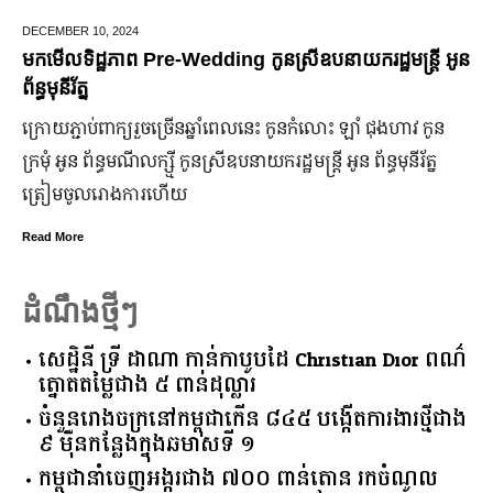
DECEMBER 10,
2024
J
មកមើលទិដ្ឋភាព Pre-Wedding កូនស្រីឧបនាយករដ្ឋមន្រ្តី អូន
ម
ព័ន្ធមុនីរ័ត្ន
ឆ
ក្រោយ​ភ្ជាប់​ពាក្យ​រួច​ច្រើន​ឆ្នាំ​ពេលនេះ កូនកំលោះ ឡាំ ជុងហាវ កូន
ក
ក្រមុំ អូន ព័ន្ធមណីលក្ស្មី កូនស្រី​ឧបនាយករដ្ឋមន្ត្រី អូន ព័ន្ធមុនីរ័ត្ន
ឡ
ត្រៀម​ចូល​រោងការ​ហើយ
ប
Read More
R
ដំណឹងថ្មីៗ
សេដ្ឋិនី ទ្រី ដាណា កាន់កាបូបដៃ Christian Dior ពណ៌
ត្នោតតម្លៃជាង ៥ ពាន់ដុល្លារ
ចំនួន​រោងចក្រ​នៅ​កម្ពុជា​កើន​ ​៨៤៥​ ​បង្កើត​ការងារ​ថ្មី​ជាង​
​៩​ ​ម៉ឺន​កន្លែង​ក្នុង​ឆមាស​ទី ​១​
កម្ពុជានាំចេញអង្ករជាង ៧០០ ពាន់តោន រកចំណូល