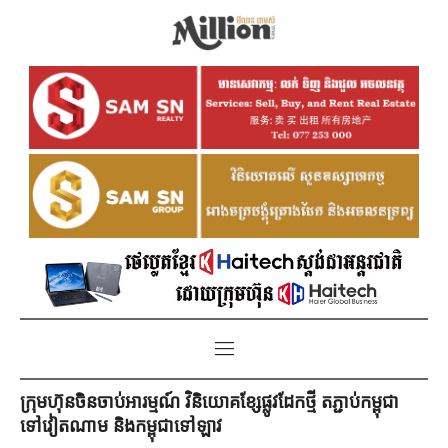
ក្រុមហ៊ុនចិនចាប់អារម្មណ៍ វិនិយោគខ្សែផ្លូវដែកថ្មី តភ្ជាប់កម្ពុជា
ទៅវៀតណាម និងកម្ពុជាទៅឡាវ