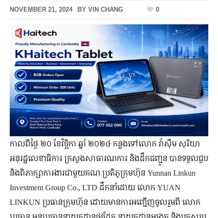
NOVEMBER 21, 2024
BY
VIN CHANG
0
កាលពី​ថ្ងៃ ២០ ខែ​វិច្ឆិកា ឆ្នាំ ២០២៤ កន្លង​ទៅ​លោក វ៉ាស៊ឹម សុរិយា
អនុរដ្ឋលេខាធិការ ក្រសួង​សាធារណការ និង​ដឹកជញ្ជូន បាន​ទទួល​ជួប
និង​ពិភាក្សា​ការងារ​ជាមួយ​គណៈ​ប្រតិភូ​ក្រុមហ៊ុន Yunnan Linkun
Investment Group Co., LTD ដឹកនាំ​ដោយ លោក YUAN
LINKUN ប្រធាន​ក្រុមហ៊ុន ដោយ​មាន​ការ​អញ្ជើញ​ចូលរួម​ពី លោក​
ប្រធាន អនុ​ប្រធាន​នាយកដ្ឋាន​ផ្លូវដែក នាយកដ្ឋាន​អង្កេត និង​បូក​សរុប​