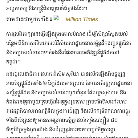
ភស្តុភារ​កម្ម និង​មន្ត្រី​ជំនាញ​ពាក់ព័ន្ធ​ផង​ដែរ។
តាមដានជាមួយយើង៖
Million Times
ការ​ជួប​ពិភាក្សា​នេះ​ធ្វើឡើង​ក្នុង​គោល​បំណង ដើម្បី​សិក្សា​ស្វែង​យល់​
បន្ថែម ពី​ឱកាស​វិនិយោគ​លើ​វិស័យ​ហេដ្ឋារចនាសម្ព័ន្ធ​ដឹក​ជញ្ជូន​ផ្លូវ​ដែក
និង​គម្រោង​សំខាន់​ៗ​ទាក់ទង​នឹង​ផែនការ​មេ​អភិវឌ្ឍន៍​ផ្លូវ​ដែក​នៅ​
កម្ពុជា។
អនុរដ្ឋលេខាធិការ លោក វ៉ាស៊ឹម សុរិយា បាន​លើកឡើង​ពី​បច្ចុប្បន្ន
ភាព​​ខ្សែ​ផ្លូវ​ដែក​ទាំង ២ ខ្សែ​ដែល​មាន​ស្រាប់ នៃ​ការ​អភិវឌ្ឍ​ហេដ្ឋារចនា
សម្ព័ន្ធ​ផ្លូវដែក និង​គម្រោង​សំខាន់​ៗ​មួយ​ចំនួន ដែល​ក្រសួង​បាន និង​
កំពុង​អនុវត្ត​ជាមួយ​ក្រុមហ៊ុន​ដៃគូ​ក្នុង​ប្រទេស ព្រម​ទាំង​ទិសដៅ​របស់​
រាជរដ្ឋាភិបាល​អាណត្តិ​ទី​៧ ក្នុង​ការ​ជំរុញ និង​លើក​កម្រិត​គុណភាព​ផ្លូវ​
ទាំងពីរ​ខ្សែ​នេះ​ឲ្យ​មាន​សមត្ថភាព​ស្មើ​គ្នា​ដល់​កម្រិត​ល្បឿន ៨០
គីឡូម៉ែត្រ​ក្នុង​មួយ​ម៉ោង និង​ជំរុញ​នូវ​ការ​ចរចា​បញ្ចប់​កិច្ចសន្យា​