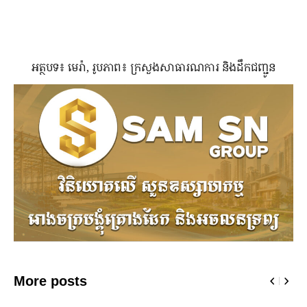
អត្ថបទ៖ មេរ៉ា, រូបភាព៖ ក្រសួងសាធារណការ និងដឹកជញ្ជូន
More posts