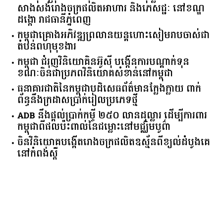
សាងសង់រោងចក្រផលិតអាហារ និងភេសជ្ជៈ នៅខណ្ឌ
ដង្កោ រាជធានីភ្នំពេញ
កម្ពុជា​គ្រោង​អភិវឌ្ឍ​ព្រលានយន្តហោះ​សៀមរាប​ចាស់​ជា​
តំបន់​ពហុ​មុខងារ​
កម្ពុជា​ ​ជំរុញ​វិនិយោគិន​អ៊ូស៊ី ​បង្កើន​ការ​បណ្តាក់ទុន ​
ខណៈ​ចិន​ជា​ប្រភព​វិនិយោគ​សំខាន់​នៅ​កម្ពុជា​
ធនាគារ​ជាតិ​នៃ​កម្ពុជា​បដិសេធ​ព័ត៌មាន​ក្លែងក្លាយ ​ពាក់
ព័ន្ធ​នឹង​ក្រដាស​ប្រាក់​រៀល​ប្រភេទ​ថ្មី​
ADB​ ​នឹង​ផ្តល់​ប្រាក់​កម្ចី ​២៥០​ ​លាន​ដុល្លារ ​ដើម្បី​ការពារ​
កម្ពុជា​ពី​ផលប៉ះពាល់​នៃ​ជម្លោះ​នៅ​មជ្ឈិមបូព៌ា
ចិនវិនិយោគបង្កើតរោងចក្រផលិតឧស្ម័នពីខ្យល់ដំបូងគេ
នៅកំពង់ស្ពឺ